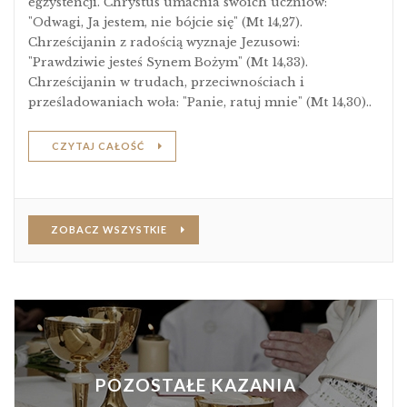
egzystencji. Chrystus umacnia swoich uczniów:
"Odwagi, Ja jestem, nie bójcie się" (Mt 14,27).
Chrześcijanin z radością wyznaje Jezusowi:
"Prawdziwie jesteś Synem Bożym" (Mt 14,33).
Chrześcijanin w trudach, przeciwnościach i
prześladowaniach woła: "Panie, ratuj mnie" (Mt 14,30)..
CZYTAJ CAŁOŚĆ
ZOBACZ WSZYSTKIE
POZOSTAŁE KAZANIA