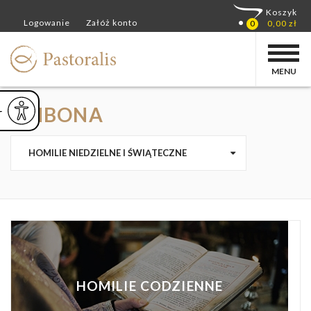
MENU
AMBONA
ejsz czcionkę
Powiększ czcionkę
yślna czcionka
HOMILIE NIEDZIELNE I ŚWIĄTECZNE
HOMILIE CODZIENNE