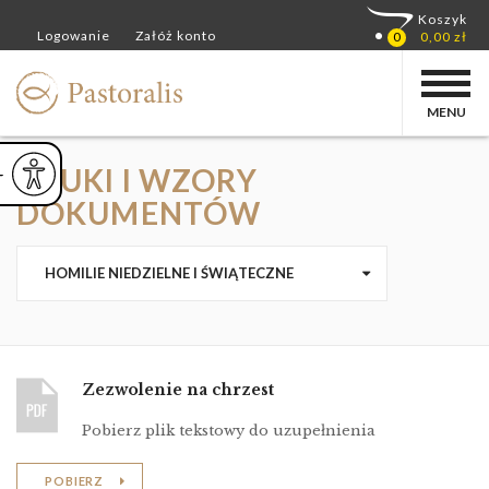
MENU
DRUKI I WZORY
ejsz czcionkę
Powiększ czcionkę
yślna czcionka
DOKUMENTÓW
HOMILIE NIEDZIELNE I ŚWIĄTECZNE
Zezwolenie na chrzest
Pobierz plik tekstowy do uzupełnienia
POBIERZ