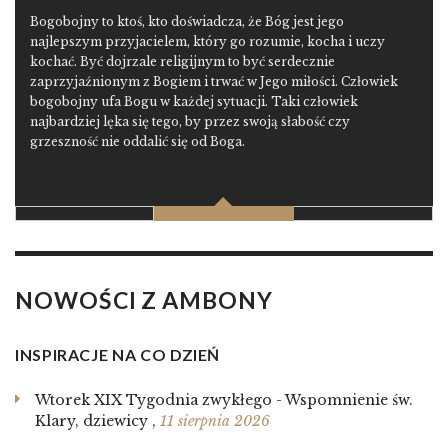
Bogobojny to ktoś, kto doświadcza, że Bóg jest jego
najlepszym przyjacielem, który go rozumie, kocha i uczy
kochać. Być dojrzale religijnym to być serdecznie
zaprzyjaźnionym z Bogiem i trwać w Jego miłości. Człowiek
bogobojny ufa Bogu w każdej sytuacji. Taki człowiek
najbardziej lęka się tego, by przez swoją słabość czy
grzeszność nie oddalić się od Boga.
NOWOŚCI Z AMBONY
INSPIRACJE NA CO DZIEŃ
Wtorek XIX Tygodnia zwykłego - Wspomnienie św.
Klary, dziewicy
,
11 sierpnia 2026