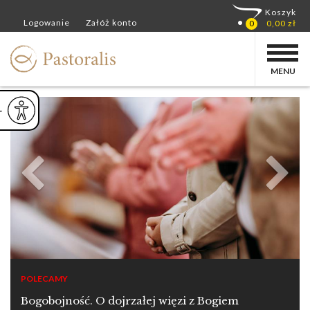
MENU
ejsz czcionkę
Powiększ czcionkę
yślna czcionka
POLECAMY
Bogobojność. O dojrzałej więzi z Bogiem