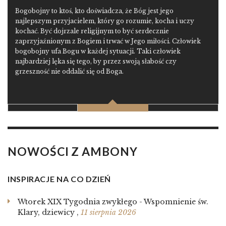
Bogobojny to ktoś, kto doświadcza, że Bóg jest jego
najlepszym przyjacielem, który go rozumie, kocha i uczy
kochać. Być dojrzale religijnym to być serdecznie
zaprzyjaźnionym z Bogiem i trwać w Jego miłości. Człowiek
bogobojny ufa Bogu w każdej sytuacji. Taki człowiek
najbardziej lęka się tego, by przez swoją słabość czy
grzeszność nie oddalić się od Boga.
NOWOŚCI Z AMBONY
INSPIRACJE NA CO DZIEŃ
Wtorek XIX Tygodnia zwykłego - Wspomnienie św.
Klary, dziewicy
,
11 sierpnia 2026