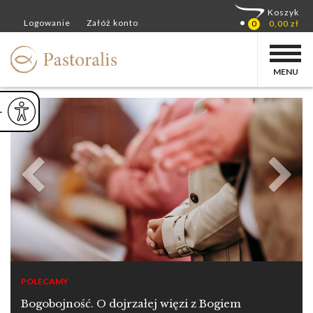
MENU
ejsz czcionkę
Powiększ czcionkę
yślna czcionka
POLECAMY
Bogobojność. O dojrzałej więzi z Bogiem