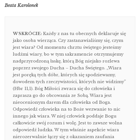
Beata Karolonek
W SKRÓCIE:
Każdy z nas tu obecnych deklaruje się
jako osoba wierząca. Czy zastanawialiśmy się, czym
jest wiara? Od momentu chrztu świętego jesteśmy
ludźmi wiary, bo w tym sakramencie otrzymujemy
nadprzyrodzoną łaskę, którą Bóg niejako rozlewa
poprzez swojego Ducha – Ducha Świętego. „Wiara
jest poręką tych dóbr, których się spodziewamy,
dowodem tych rzeczywistości, których nie widzimy”
(Hbr 11,1). Bóg Miłości zwraca się do człowieka i
zaprasza go do obcowania ze Sobą. Wiara jest
nieocenionym darem dla człowieka od Boga.
Odpowiedź człowieka na to Boże wezwanie to nic
innego jak wiara. W niej człowiek poddaje Bogu
całkowicie swój rozum i wolę. Jest to zawsze wolna
odpowiedź ludzka. W tym właśnie aspekcie wiara
nierozerwalnie łączy się z okazaniem zaufania