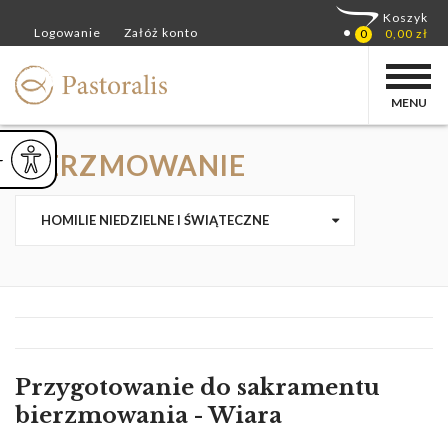
MENU
BIERZMOWANIE
ejsz czcionkę
Powiększ czcionkę
yślna czcionka
HOMILIE NIEDZIELNE I ŚWIĄTECZNE
Przygotowanie do sakramentu
bierzmowania - Wiara