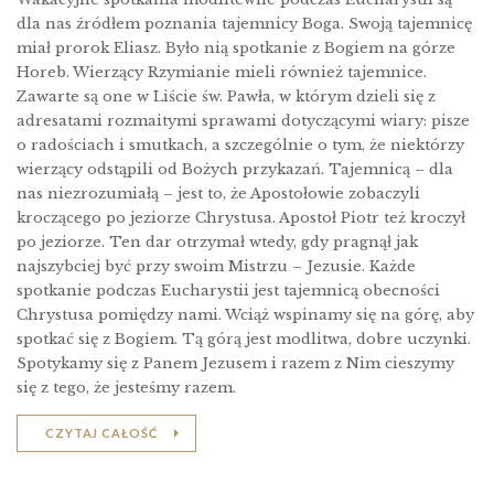
dla nas źródłem poznania tajemnicy Boga. Swoją tajemnicę
miał prorok Eliasz. Było nią spotkanie z Bogiem na górze
Horeb. Wierzący Rzymianie mieli również tajemnice.
Zawarte są one w Liście św. Pawła, w którym dzieli się z
adresatami rozmaitymi sprawami dotyczącymi wiary: pisze
o radościach i smutkach, a szczególnie o tym, że niektórzy
wierzący odstąpili od Bożych przykazań. Tajemnicą – dla
nas niezrozumiałą – jest to, że Apostołowie zobaczyli
kroczącego po jeziorze Chrystusa. Apostoł Piotr też kroczył
po jeziorze. Ten dar otrzymał wtedy, gdy pragnął jak
najszybciej być przy swoim Mistrzu – Jezusie. Każde
spotkanie podczas Eucharystii jest tajemnicą obecności
Chrystusa pomiędzy nami. Wciąż wspinamy się na górę, aby
spotkać się z Bogiem. Tą górą jest modlitwa, dobre uczynki.
Spotykamy się z Panem Jezusem i razem z Nim cieszymy
się z tego, że jesteśmy razem.
CZYTAJ CAŁOŚĆ