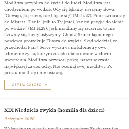
Modlitwa przybliża do życia i do ludzi. Modlitwa jest
chodzeniem po wodzie. Gdy się lękamy, słyszymy słowa:
"Odwagi, Ja jestem, nie bójcie się!" (Mt 14,27). Piotr zwraca się
do Mistrza: "Panie, jeśli to Ty jesteś, każ mi przyjść do siebie
po wodzie!" (Mt 14,28). Jeśli modlimy się szczerze, to nie
dziwmy się, kiedy usłyszymy: Chodź! Szmer łagodnego
powiewu prowokuje Eliasza do wyjścia. Skąd wiedział, że
przechodzi Pan?! Serce wyczuwa na kilometry owo
tchnienie życia, którym zostało obdarowane w chwili
stworzenia. Modlitwa przynosi pokój, nawet w czasie
największej zawieruchy. Nie oceniaj swej modlitwy. Po
prostu módl się i nie ustawaj.
CZYTAJ CAŁOŚĆ
XIX Niedziela zwykła (homilia dla dzieci)
9 sierpnia 2026
Wakacyjne spotkania modlitewne podczas Eucharystii są