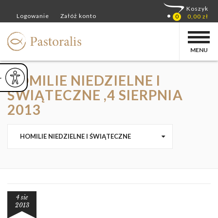
MENU
HOMILIE NIEDZIELNE I
ejsz czcionkę
Powiększ czcionkę
yślna czcionka
ŚWIĄTECZNE ,4 SIERPNIA
2013
HOMILIE NIEDZIELNE I ŚWIĄTECZNE
4 sie
2013