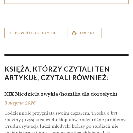
POWRÓT DO HOMILII
DRUKUJ
KSIĘŻA, KTÓRZY CZYTALI TEN
ARTYKUŁ, CZYTALI RÓWNIEŻ:
XIX Niedziela zwykła (homilia dla dorosłych)
9 sierpnia 2026
Codzienność przygniata swoim ciężarem. Troska o byt
rodziny przysparza wielu kłopotów; rodzi różne problemy.
Trudna sytuacja ludzi młodych, którzy po studiach nie
znajdują pracy i muszą emigrować za chlebem. Lęk