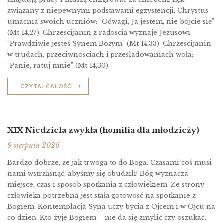
związany z niepewnymi podstawami egzystencji. Chrystus
umacnia swoich uczniów: "Odwagi, Ja jestem, nie bójcie się"
(Mt 14,27). Chrześcijanin z radością wyznaje Jezusowi:
"Prawdziwie jesteś Synem Bożym" (Mt 14,33). Chrześcijanin
w trudach, przeciwnościach i prześladowaniach woła:
"Panie, ratuj mnie" (Mt 14,30).
CZYTAJ CAŁOŚĆ
XIX Niedziela zwykła (homilia dla młodzieży)
9 sierpnia 2026
Bardzo dobrze, że jak trwoga to do Boga. Czasami coś musi
nami wstrząsnąć, abyśmy się obudzili! Bóg wyznacza
miejsce, czas i sposób spotkania z człowiekiem. Ze strony
człowieka potrzebna jest stała gotowość na spotkanie z
Bogiem. Kontemplacja Syna uczy bycia z Ojcem i w Ojcu na
co dzień. Kto żyje Bogiem – nie da się zmylić czy oszukać.