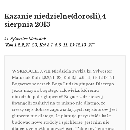
Kazanie niedzielne(dorośli),4
sierpnia 2013
ks. Sylwester Matusiak
"Koh 1,2.2,21-23; Kol 3,1-5.9-11; Łk 12,13-21"
W SKRÓCIE:
XVIII Niedziela zwykła ks. Sylwester
Matusiak Koh 1,2.2,21–23; Kol 3,1–5.9–11; Łk 12,13–21
Bogactwo w oczach Boga Ludzka głupota Dlaczego
Jezus nazywa bogatego człowieka, któremu
obrodziło pole, głupcem? Bogacz z dzisiejszej
Ewangelii zasłużył na to miano nie dlatego, że
cieszy się z dobrze zapowiadających się zbiorów. Jest
głupcem nie dlatego, że planuje przyszłość i każe
budować nowe stodoły i spichlerze. Jest nim nie
dlatego, że myśli o przyszłości . Takie myślenie jest