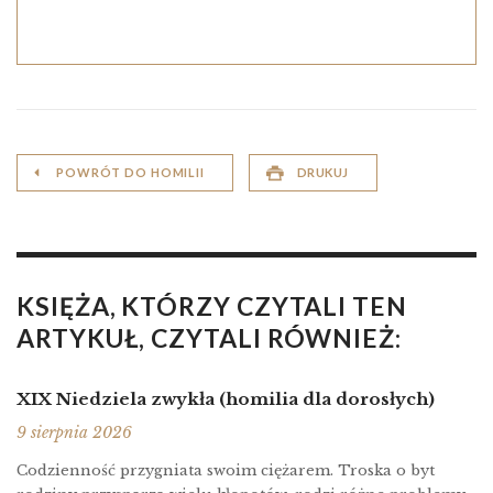
POWRÓT DO HOMILII
DRUKUJ
KSIĘŻA, KTÓRZY CZYTALI TEN
ARTYKUŁ, CZYTALI RÓWNIEŻ:
XIX Niedziela zwykła (homilia dla dorosłych)
9 sierpnia 2026
Codzienność przygniata swoim ciężarem. Troska o byt