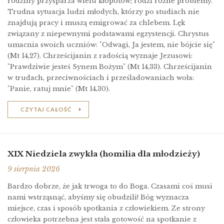
rodziny przysparza wielu kłopotów; rodzi różne problemy.
Trudna sytuacja ludzi młodych, którzy po studiach nie
znajdują pracy i muszą emigrować za chlebem. Lęk
związany z niepewnymi podstawami egzystencji. Chrystus
umacnia swoich uczniów: "Odwagi, Ja jestem, nie bójcie się"
(Mt 14,27). Chrześcijanin z radością wyznaje Jezusowi:
"Prawdziwie jesteś Synem Bożym" (Mt 14,33). Chrześcijanin
w trudach, przeciwnościach i prześladowaniach woła:
"Panie, ratuj mnie" (Mt 14,30).
CZYTAJ CAŁOŚĆ
XIX Niedziela zwykła (homilia dla młodzieży)
9 sierpnia 2026
Bardzo dobrze, że jak trwoga to do Boga. Czasami coś musi
nami wstrząsnąć, abyśmy się obudzili! Bóg wyznacza
miejsce, czas i sposób spotkania z człowiekiem. Ze strony
człowieka potrzebna jest stała gotowość na spotkanie z