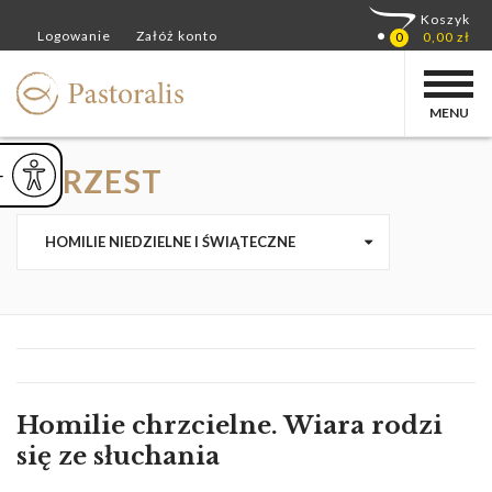
MENU
CHRZEST
ejsz czcionkę
Powiększ czcionkę
yślna czcionka
HOMILIE NIEDZIELNE I ŚWIĄTECZNE
Homilie chrzcielne. Wiara rodzi
się ze słuchania