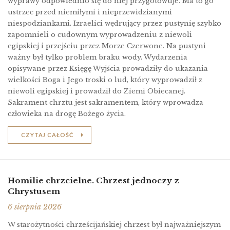
wyprawy odpowiednio się do niej przygotowuje. Ma to go
ustrzec przed niemiłymi i nieprzewidzianymi
niespodziankami. Izraelici wędrujący przez pustynię szybko
zapomnieli o cudownym wyprowadzeniu z niewoli
egipskiej i przejściu przez Morze Czerwone. Na pustyni
ważny był tylko problem braku wody. Wydarzenia
opisywane przez Księgę Wyjścia prowadziły do ukazania
wielkości Boga i Jego troski o lud, który wyprowadził z
niewoli egipskiej i prowadził do Ziemi Obiecanej.
Sakrament chrztu jest sakramentem, który wprowadza
człowieka na drogę Bożego życia.
CZYTAJ CAŁOŚĆ
Homilie chrzcielne. Chrzest jednoczy z
Chrystusem
6 sierpnia 2026
W starożytności chrześcĳańskiej chrzest był najważniejszym